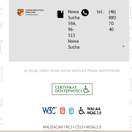
Nowa
tel.:
(46)
Sucha
880
59A,
70
96-
40
513
Nowa
Sucha
© URZĄD GMINY NOWA SUCHA, WSZELKIE PRAWA ZASTRZEŻONE
WALIDACJA HTML5 + CSS3 + WCAG 2.0