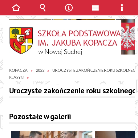
Strona
Wyszukiwarka
Narzędzia
Menu
Menu
główna
główne
szcze
JESTEŚ TUTAJ
GALERIE ZDJĘĆ
SP IM. JAKUBA
KOPACZA
2022
UROCZYSTE ZAKOŃCZENIE ROKU SZKOLNEG
KLASY 8
Uroczyste zakończenie roku szkolnego 
Pozostałe w galerii