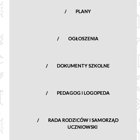
nowasucha@poczta.onet.pl
PLANY
OGŁOSZENIA
DOKUMENTY SZKOLNE
PEDAGOG I LOGOPEDA
RADA RODZICÓW I SAMORZĄD
UCZNIOWSKI