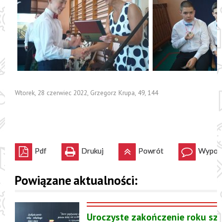
Wtorek, 28 czerwiec 2022
,
Grzegorz Krupa
,
49
,
144
Pdf
Drukuj
Powrót
Wypowi
Powiązane aktualności:
Uroczyste zakończenie roku szk