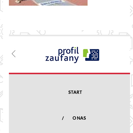
Menu
Szkoła
Podstawowa
w Nowej
Suchej
START
Nowa Sucha 16,
96-513 Nowa Sucha
woj. mazowieckie
O NAS
tel.:
(46) 861 23
50