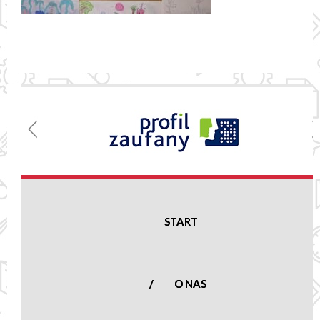
Menu
Szkoła
Podstawowa
w Nowej
Suchej
START
Nowa Sucha 16,
96-513 Nowa Sucha
woj. mazowieckie
O NAS
tel.:
(46) 861 23
50