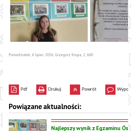
Poniedziałek, 6 lipiec 2026
,
Grzegorz Krupa
,
2
,
660
Pdf
Drukuj
Powrót
Wypowi
Powiązane aktualności:
Najlepszy wynik z Egzaminu Ósm