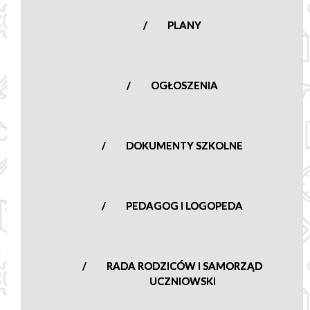
nowasucha@poczta.onet.pl
PLANY
OGŁOSZENIA
DOKUMENTY SZKOLNE
PEDAGOG I LOGOPEDA
RADA RODZICÓW I SAMORZĄD
UCZNIOWSKI