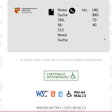
Nowa
tel.:
(46)
Sucha
880
59A,
70
96-
40
513
Nowa
Sucha
© URZĄD GMINY NOWA SUCHA, WSZELKIE PRAWA ZASTRZEŻONE
WALIDACJA HTML5 + CSS3 + WCAG 2.0