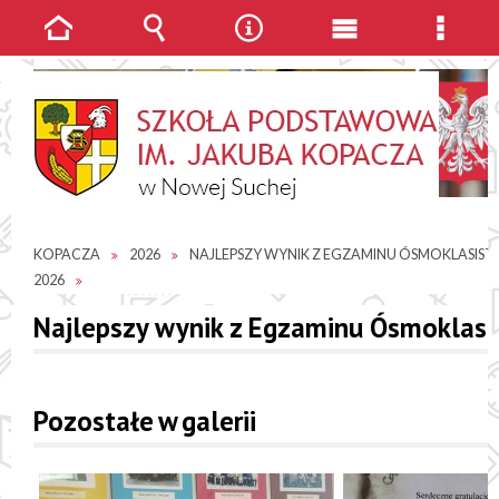
Strona
Wyszukiwarka
Narzędzia
Menu
Menu
główna
główne
szcze
JESTEŚ TUTAJ
GALERIE ZDJĘĆ
SP IM. JAKUBA
KOPACZA
2026
NAJLEPSZY WYNIK Z EGZAMINU ÓSMOKLASISTY
2026
Najlepszy wynik z Egzaminu Ósmoklasi
Pozostałe w galerii