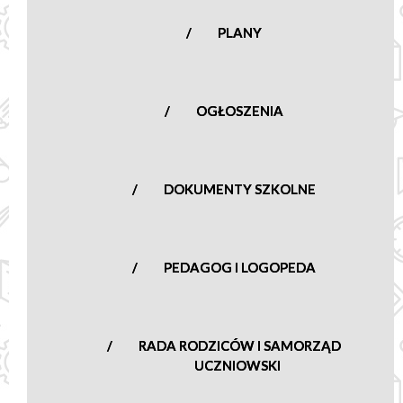
nowasucha@poczta.onet.pl
PLANY
OGŁOSZENIA
DOKUMENTY SZKOLNE
PEDAGOG I LOGOPEDA
RADA RODZICÓW I SAMORZĄD
UCZNIOWSKI