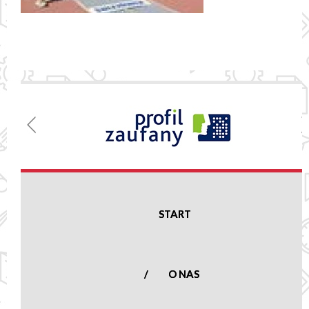
Menu
Szkoła
Podstawowa
w Nowej
Suchej
START
Nowa Sucha 16,
96-513 Nowa Sucha
woj. mazowieckie
O NAS
tel.:
(46) 861 23
50