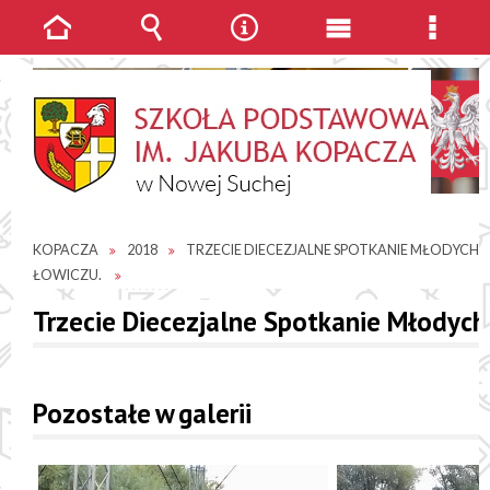
Strona
Wyszukiwarka
Narzędzia
Menu
Menu
główna
główne
szcze
JESTEŚ TUTAJ
GALERIE ZDJĘĆ
SP IM. JAKUBA
KOPACZA
2018
TRZECIE DIECEZJALNE SPOTKANIE MŁODYCH 
ŁOWICZU.
Trzecie Diecezjalne Spotkanie Młodych
Pozostałe w galerii