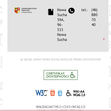
Nowa
tel.:
(46)
Sucha
880
59A,
70
96-
40
513
Nowa
Sucha
© URZĄD GMINY NOWA SUCHA, WSZELKIE PRAWA ZASTRZEŻONE
WALIDACJA HTML5 + CSS3 + WCAG 2.0