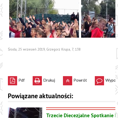
Środa, 25 wrzesień 2019
,
Grzegorz Krupa
,
7
,
138
Pdf
Drukuj
Powrót
Wypowi
Powiązane aktualności:
Trzecie Diecezjalne Spotkanie 