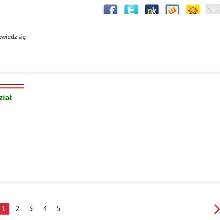
wiedz się
ział
1
2
3
4
5