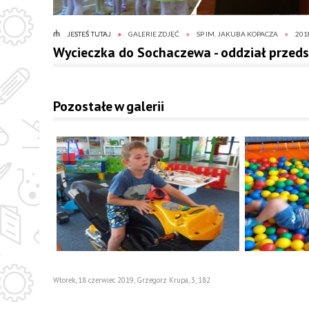
JESTEŚ TUTAJ
GALERIE ZDJĘĆ
SP IM. JAKUBA KOPACZA
201
Wycieczka do Sochaczewa - oddział przeds
Pozostałe w galerii
Wtorek, 18 czerwiec 2019
,
Grzegorz Krupa
,
3
,
182