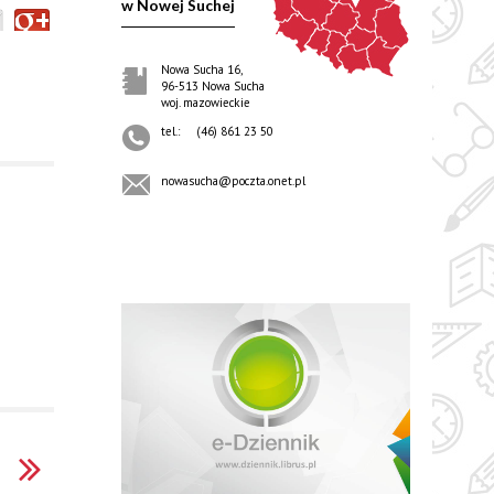
w Nowej Suchej
Nowa Sucha 16,
96-513 Nowa Sucha
woj. mazowieckie
tel.:
(46) 861 23 50
nowasucha@poczta.onet.pl