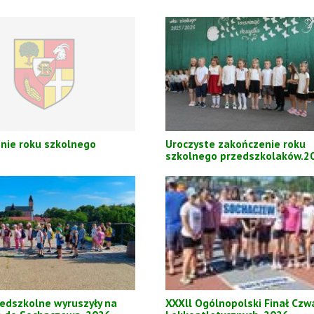
nie roku szkolnego
Uroczyste zakończenie roku
szkolnego przedszkolaków.2
zedszkolne wyruszyły na
XXXll Ogólnopolski Finał Cz