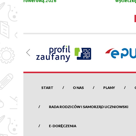
rowerową.2026
wycieczk
START
O NAS
PLANY
RADA RODZICÓW I SAMORZĄD UCZNIOWSKI
E-DORĘCZENIA