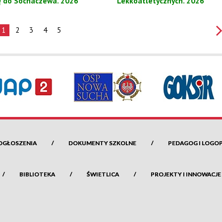
ę do Sochaczewa. 2026
Lekkoatletycznych. 2026
1
2
3
4
5
OGŁOSZENIA
DOKUMENTY SZKOLNE
PEDAGOG I LOGO
BIBLIOTEKA
ŚWIETLICA
PROJEKTY I INNOWACJE