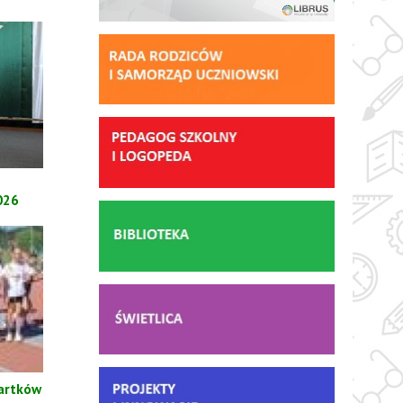
026
wartków