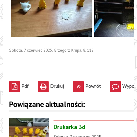
Sobota, 7 czerwiec 2025
,
Grzegorz Krupa
,
8
,
112
Pdf
Drukuj
Powrót
Wypowi
Powiązane aktualności:
Drukarka 3d
Sobota, 7 czerwiec 2025