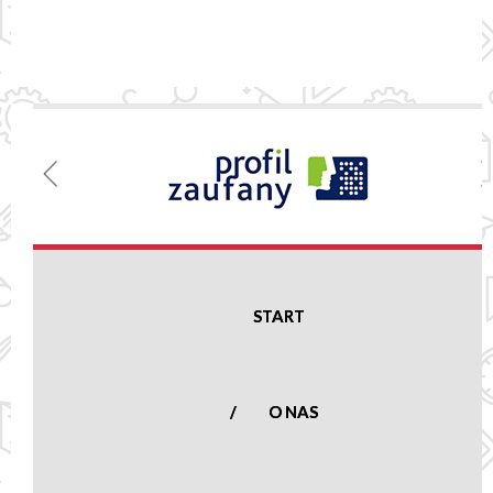
Menu
Szkoła
Podstawowa
w Nowej
Suchej
START
Nowa Sucha 16,
96-513 Nowa Sucha
woj. mazowieckie
O NAS
tel.:
(46) 861 23
50
nowasucha@poczta.onet.pl