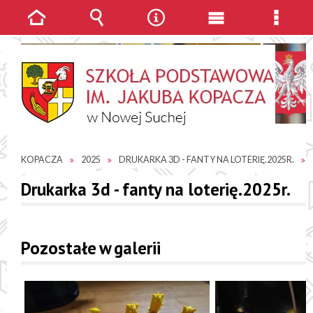
Strona
Wyszukiwarka
Narzędzia
Menu
Menu
główna
główne
szcze
JESTEŚ TUTAJ
GALERIE ZDJĘĆ
SP IM. JAKUBA
KOPACZA
2025
DRUKARKA 3D - FANTY NA LOTERIĘ.2025R.
Drukarka 3d - fanty na loterię.2025r.
Pozostałe w galerii