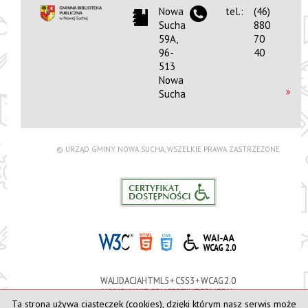
Nowa
tel.:
(46)
Sucha
880
59A,
70
96-
40
513
Nowa
Sucha
© URZĄD GMINY NOWA SUCHA, WSZELKIE PRAWA ZASTRZEŻONE
WALIDACJA HTML5 + CSS3 + WCAG 2.0
WYKONANIE
CONCEPT
INTERMEDIA
Ta strona używa ciasteczek (cookies), dzięki którym nasz serwis może