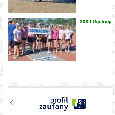
XXXll Ogólnopol
Menu
Szkoła