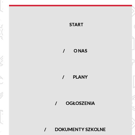
Podstawowa
w Nowej
Suchej
START
Nowa Sucha 16,
96-513 Nowa Sucha
woj. mazowieckie
O NAS
tel.:
(46) 861 23
50
nowasucha@poczta.onet.pl
PLANY
OGŁOSZENIA
DOKUMENTY SZKOLNE