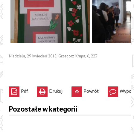
Niedziela, 29 kwiecień 2018
,
Grzegorz Krupa
,
6
,
223
Pdf
Drukuj
Powrót
Wypowi
Pozostałe w kategorii