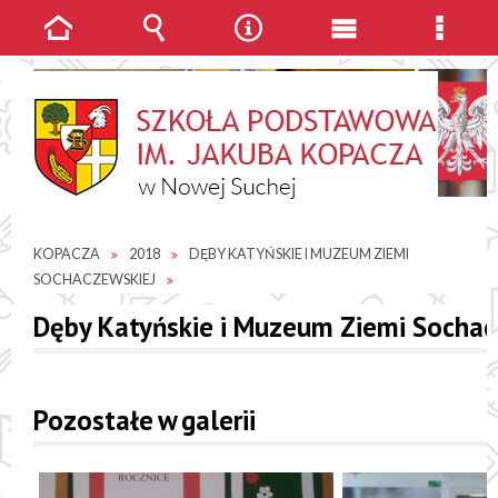
Strona
Wyszukiwarka
Narzędzia
Menu
Menu
główna
główne
szcze
JESTEŚ TUTAJ
GALERIE ZDJĘĆ
SP IM. JAKUBA
KOPACZA
2018
DĘBY KATYŃSKIE I MUZEUM ZIEMI
SOCHACZEWSKIEJ
Dęby Katyńskie i Muzeum Ziemi Sochac
Pozostałe w galerii