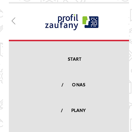
Menu
Szkoła
Podstawowa
w Nowej
Suchej
START
Nowa Sucha 16,
96-513 Nowa Sucha
woj. mazowieckie
O NAS
tel.:
(46) 861 23
50
nowasucha@poczta.onet.pl
PLANY