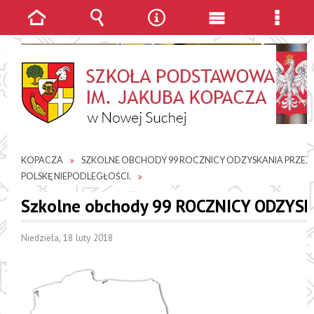
Strona
Wyszukiwarka
Narzędzia
Menu
Menu
główna
główne
szcze
JESTEŚ TUTAJ
AKTUALNOŚCI
SP IM. JAKUBA
KOPACZA
SZKOLNE OBCHODY 99 ROCZNICY ODZYSKANIA PRZEZ
POLSKĘ NIEPODLEGŁOŚCI.
Szkolne obchody 99 ROCZNICY ODZYS
Niedziela, 18 luty 2018