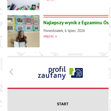
Najlepszy wynik z Egzaminu Ósm
Poniedziałek, 6 lipiec 2026
więcej
Menu
Szkoła
Podstawowa
w Nowej
Suchej
START