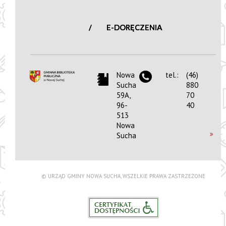
E-DORĘCZENIA
Nowa
tel.:
(46)
Sucha
880
59A,
70
96-
40
513
Nowa
Sucha
© URZĄD GMINY NOWA SUCHA, WSZELKIE PRAWA ZASTRZEŻONE