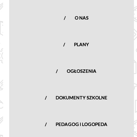
Nowa Sucha 16,
96-513 Nowa Sucha
woj. mazowieckie
O NAS
tel.:
(46) 861 23
50
nowasucha@poczta.onet.pl
PLANY
OGŁOSZENIA
DOKUMENTY SZKOLNE
PEDAGOG I LOGOPEDA