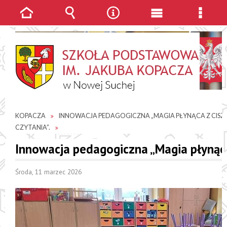
Strona
Wyszukiwarka
Narzędzia
Menu
Menu
główna
główne
szcze
JESTEŚ TUTAJ
AKTUALNOŚCI
SP IM. JAKUBA
KOPACZA
INNOWACJA PEDAGOGICZNA „MAGIA PŁYNĄCA Z CISZY
CZYTANIA”.
Innowacja pedagogiczna „Magia płynąca 
Środa, 11 marzec 2026