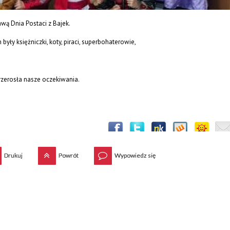
awą Dnia Postaci z Bajek.
h były
księżniczki, koty, piraci, superbohaterowie,
zerosła nasze oczekiwania.
Drukuj
Powrót
Wypowiedz się