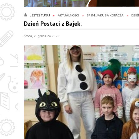
JESTEŚ TUTAJ
AKTUALNOŚCI
SP IM. JAKUBA KOPACZA
DZIE
Dzień Postaci z Bajek.
Środa, 31 grudzień 2025