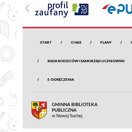
START
O NAS
PLANY
RADA RODZICÓW I SAMORZĄD UCZNIOWSKI
E-DORĘCZENIA