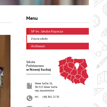
Menu
SP im. Jakuba Kopacza
Z życia szkoły
Archiwum
Szkoła
Podstawowa
w Nowej Suchej
Nowa Sucha 16,
96-513 Nowa Sucha
woj. mazowieckie
tel.:
(46) 861 23 50