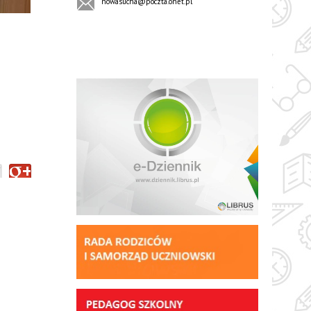
nowasucha@poczta.onet.pl