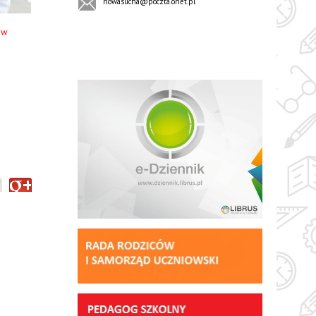
nowasucha@poczta.onet.pl
 w