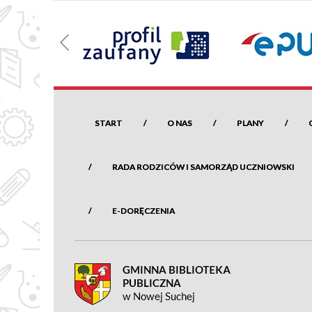
START
O NAS
PLANY
RADA RODZICÓW I SAMORZĄD UCZNIOWSKI
E-DORĘCZENIA