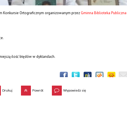
nnym Konkursie Ortograficznym organizowanym przez
Gminna Biblioteka Publiczna
ce.
mniejszą ilość błędów w dyktandach.
Drukuj
Powrót
Wypowiedz się