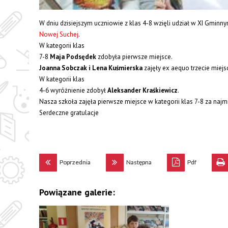
W dniu dzisiejszym uczniowie z klas 4-8 wzięli udział w XI Gmi
Nowej Suchej
.
W kategorii
klas
7-8
Maja Podsędek
zdobyła pierwsze miejsce.
Joanna Sobczak i Lena Kuśmierska
zajęły ex aequo trzecie miejs
W kategorii klas
4-6 wyróżnienie zdobył
Aleksander Kraśkiewicz
.
Nasza szkoła zajęła pierwsze miejsce w kategorii klas 7-8 za naj
Serdeczne gratulacje
Poprzednia
Następna
Pdf
Powiązane galerie: