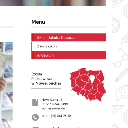
Menu
SP im. Jakuba Kopacza
Z życia szkoły
Archiwum
Szkoła
Podstawowa
w Nowej Suchej
Nowa Sucha 16,
96-513 Nowa Sucha
woj. mazowieckie
tel.:
(46) 861 23 50