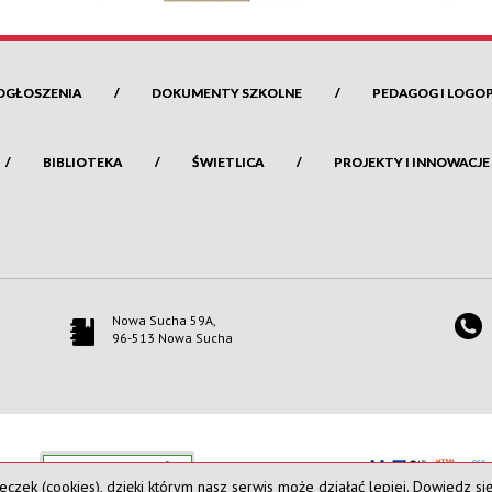
OGŁOSZENIA
DOKUMENTY SZKOLNE
PEDAGOG I LOGO
BIBLIOTEKA
ŚWIETLICA
PROJEKTY I INNOWACJE
Nowa Sucha 59A,
96-513 Nowa Sucha
eczek (cookies), dzięki którym nasz serwis może działać lepiej.
Dowiedz się