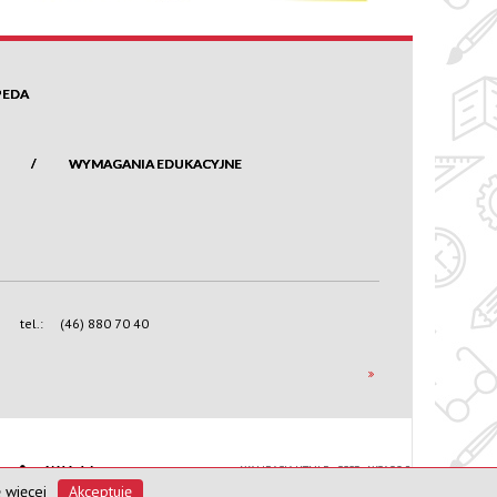
PEDA
WYMAGANIA EDUKACYJNE
tel.:
(46) 880 70 40
WALIDACJA HTML5 + CSS3 + WCAG 2.0
WYKONANIE
CONCEPT
INTERMEDIA
 więcej
Akceptuję