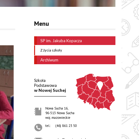
Menu
SP im. Jakuba Kopacza
Z życia szkoły
Archiwum
Szkoła
Podstawowa
w Nowej Suchej
Nowa Sucha 16,
96-513 Nowa Sucha
woj. mazowieckie
tel.:
(46) 861 23 50