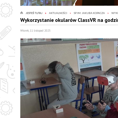
JESTEŚ TUTAJ
AKTUALNOŚCI
SP IM. JAKUBA KOPACZA
WYKO
Wykorzystanie okularów ClassVR na godzi
Wtorek, 11 listopad 2025