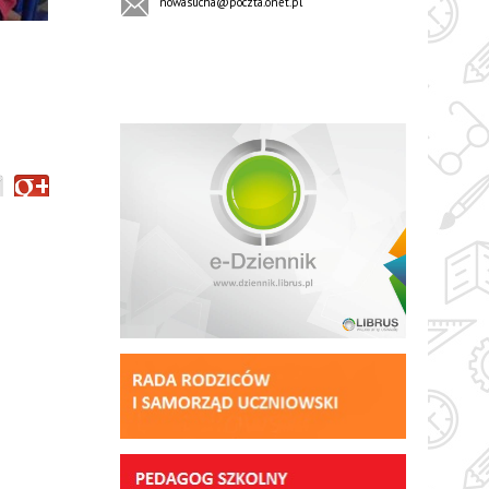
nowasucha@poczta.onet.pl