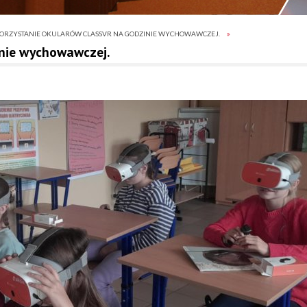
RZYSTANIE OKULARÓW CLASSVR NA GODZINIE WYCHOWAWCZEJ.
nie wychowawczej.