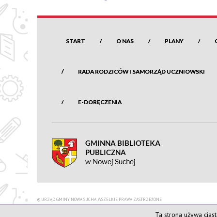
START
O NAS
PLANY
RADA RODZICÓW I SAMORZĄD UCZNIOWSKI
E-DORĘCZENIA
© URZĄD GMINY NOWA SUCHA, WSZELKIE PRAWA ZASTRZEŻONE
Ta strona używa ciast