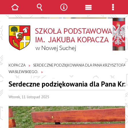
Strona
Wyszukiwarka
Narzędzia
Menu
Menu
główna
główne
szcze
JESTEŚ TUTAJ
AKTUALNOŚCI
SP IM. JAKUBA
KOPACZA
SERDECZNE PODZIĘKOWANIA DLA PANA KRZYSZTOFA
WASILEWSKIEGO.
Serdeczne podziękowania dla Pana Krz
Wtorek, 11 listopad 2025