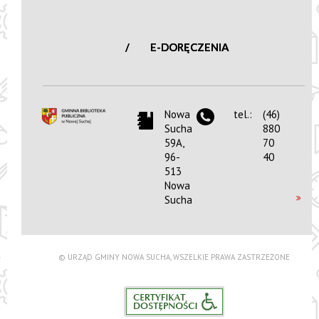
E-DORĘCZENIA
Nowa
tel.:
(46)
Sucha
880
59A,
70
96-
40
513
Nowa
Sucha
© URZĄD GMINY NOWA SUCHA, WSZELKIE PRAWA ZASTRZEŻONE