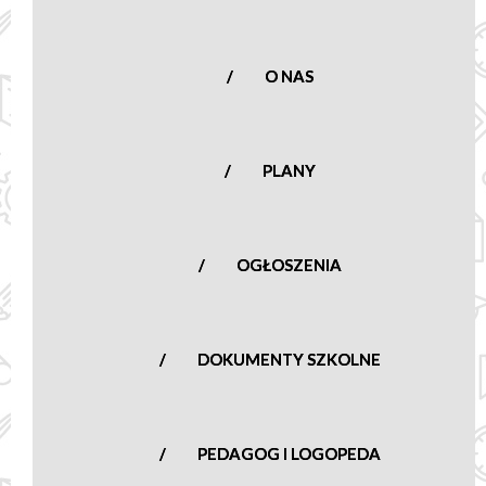
Nowa Sucha 16,
96-513 Nowa Sucha
woj. mazowieckie
O NAS
tel.:
(46) 861 23
50
nowasucha@poczta.onet.pl
PLANY
OGŁOSZENIA
DOKUMENTY SZKOLNE
PEDAGOG I LOGOPEDA