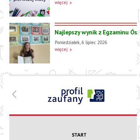
więcej
Najlepszy wynik z Egzaminu Ósm
Poniedziałek, 6 lipiec 2026
więcej
Menu
Szkoła
Podstawowa
w Nowej
Suchej
START