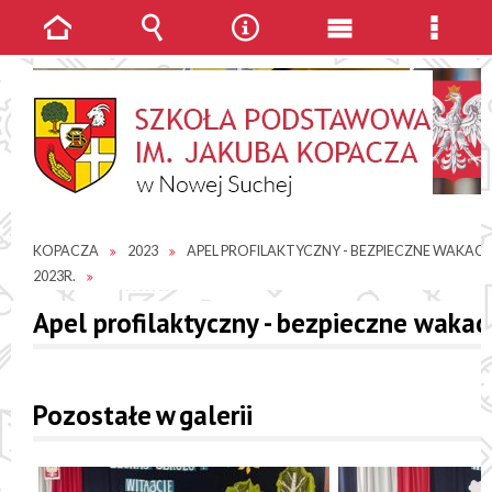
Strona
Wyszukiwarka
Narzędzia
Menu
Menu
główna
główne
szcze
JESTEŚ TUTAJ
GALERIE ZDJĘĆ
SP IM. JAKUBA
KOPACZA
2023
APEL PROFILAKTYCZNY - BEZPIECZNE WAKACJ
2023R.
Apel profilaktyczny - bezpieczne wakacj
Pozostałe w galerii