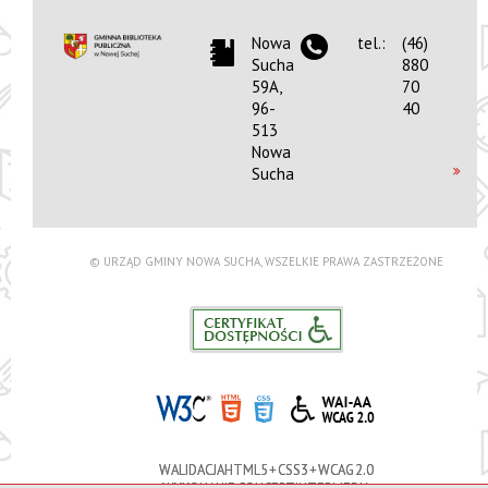
Nowa
tel.:
(46)
Sucha
880
59A,
70
96-
40
513
Nowa
Sucha
© URZĄD GMINY NOWA SUCHA, WSZELKIE PRAWA ZASTRZEŻONE
WALIDACJA HTML5 + CSS3 + WCAG 2.0