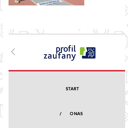
Menu
Szkoła
Podstawowa
w Nowej
Suchej
START
Nowa Sucha 16,
96-513 Nowa Sucha
woj. mazowieckie
O NAS
tel.:
(46) 861 23
50