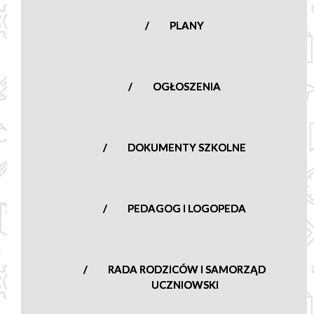
nowasucha@poczta.onet.pl
PLANY
OGŁOSZENIA
DOKUMENTY SZKOLNE
PEDAGOG I LOGOPEDA
RADA RODZICÓW I SAMORZĄD
UCZNIOWSKI