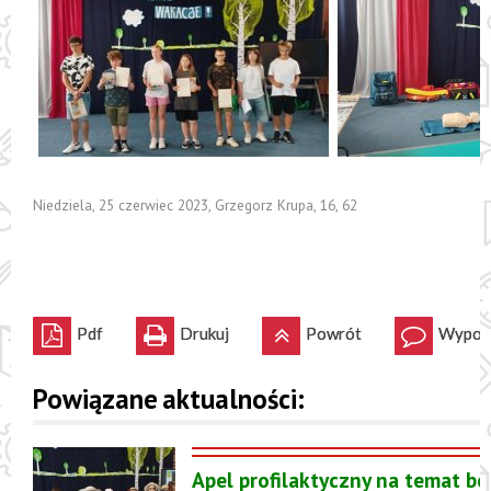
Niedziela, 25 czerwiec 2023
,
Grzegorz Krupa
,
16
,
62
Pdf
Drukuj
Powrót
Wypowi
Powiązane aktualności:
Apel profilaktyczny na temat be