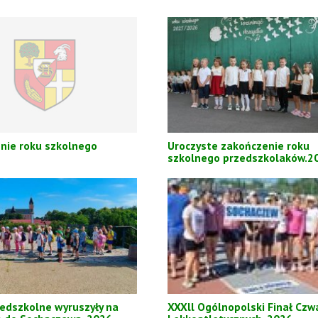
nie roku szkolnego
Uroczyste zakończenie roku
szkolnego przedszkolaków.2
zedszkolne wyruszyły na
XXXll Ogólnopolski Finał Cz