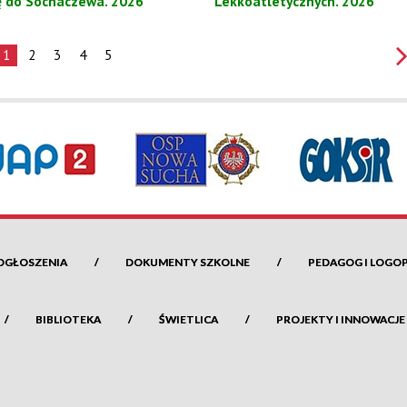
ę do Sochaczewa. 2026
Lekkoatletycznych. 2026
1
2
3
4
5
OGŁOSZENIA
DOKUMENTY SZKOLNE
PEDAGOG I LOGO
BIBLIOTEKA
ŚWIETLICA
PROJEKTY I INNOWACJE