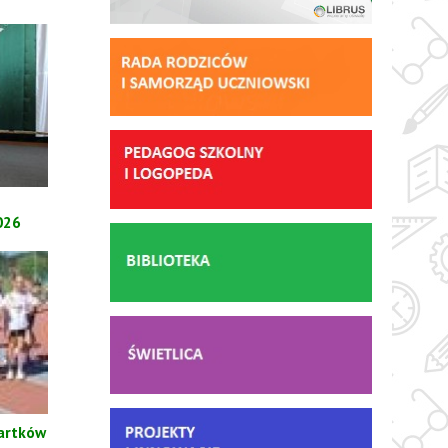
026
wartków