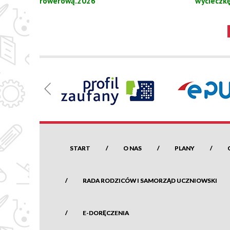
rowerową.2026
wycieczk
START
O NAS
PLANY
RADA RODZICÓW I SAMORZĄD UCZNIOWSKI
E-DORĘCZENIA