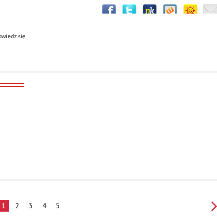
wiedz się
1
2
3
4
5