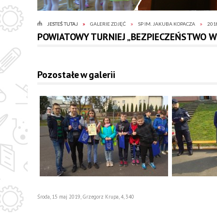
JESTEŚ TUTAJ
GALERIE ZDJĘĆ
SP IM. JAKUBA KOPACZA
201
POWIATOWY TURNIEJ „BEZPIECZEŃSTWO 
Pozostałe w galerii
Środa, 15 maj 2019
,
Grzegorz Krupa
,
4
,
340