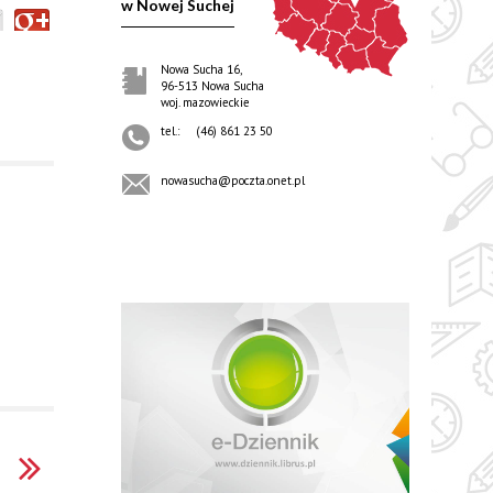
w Nowej Suchej
Nowa Sucha 16,
96-513 Nowa Sucha
woj. mazowieckie
tel.:
(46) 861 23 50
nowasucha@poczta.onet.pl