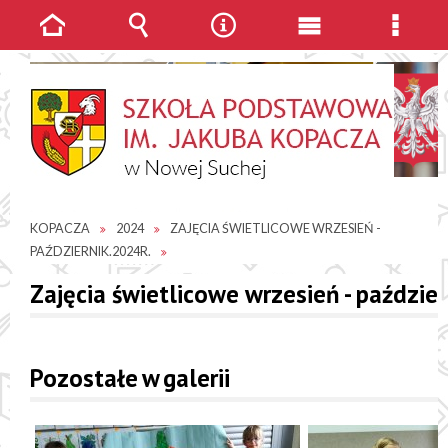
Strona
Wyszukiwarka
Narzędzia
Menu
Menu
główna
główne
szcze
JESTEŚ TUTAJ
GALERIE ZDJĘĆ
SP IM. JAKUBA
KOPACZA
2024
ZAJĘCIA ŚWIETLICOWE WRZESIEŃ -
PAŹDZIERNIK.2024R.
Zajęcia świetlicowe wrzesień - paździer
Pozostałe w galerii