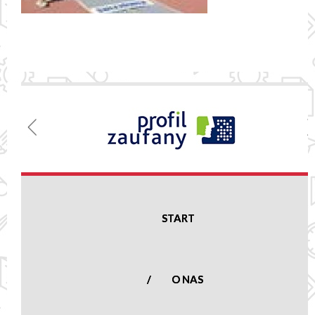
Menu
Szkoła
Podstawowa
w Nowej
Suchej
START
Nowa Sucha 16,
96-513 Nowa Sucha
woj. mazowieckie
O NAS
tel.:
(46) 861 23
50