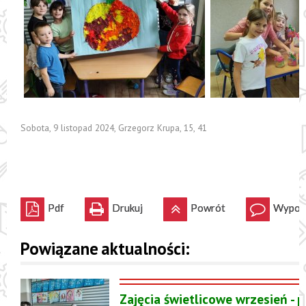
Sobota, 9 listopad 2024
,
Grzegorz Krupa
,
15
,
41
Pdf
Drukuj
Powrót
Wypowi
Powiązane aktualności:
Zajęcia świetlicowe wrzesień - p