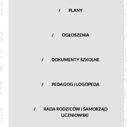
nowasucha@poczta.onet.pl
PLANY
OGŁOSZENIA
DOKUMENTY SZKOLNE
PEDAGOG I LOGOPEDA
RADA RODZICÓW I SAMORZĄD
UCZNIOWSKI