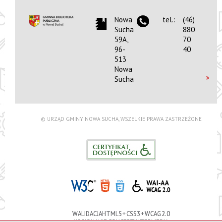
Nowa
tel.:
(46)
Sucha
880
59A,
70
96-
40
513
Nowa
Sucha
© URZĄD GMINY NOWA SUCHA, WSZELKIE PRAWA ZASTRZEŻONE
WALIDACJA HTML5 + CSS3 + WCAG 2.0