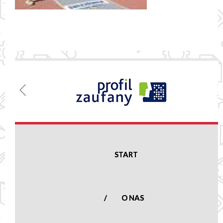
Menu
Szkoła
Podstawowa
w Nowej
Suchej
START
Nowa Sucha 16,
96-513 Nowa Sucha
woj. mazowieckie
O NAS
tel.:
(46) 861 23
50