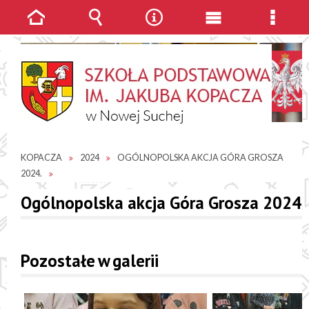
Strona
Wyszukiwarka
Narzędzia
Menu
Menu
główna
główne
szcze
JESTEŚ TUTAJ
GALERIE ZDJĘĆ
SP IM. JAKUBA
KOPACZA
2024
OGÓLNOPOLSKA AKCJA GÓRA GROSZA
2024.
Ogólnopolska akcja Góra Grosza 2024.
Pozostałe w galerii