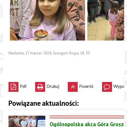
Niedziela, 17 marzec 2024
,
Grzegorz Krupa
,
18
,
33
Pdf
Drukuj
Powrót
Wypowi
Powiązane aktualności:
Ogólnopolska akca Góra Grosza