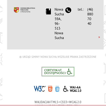
Nowa
tel.:
(46)
Sucha
880
59A,
70
96-
40
513
Nowa
Sucha
© URZĄD GMINY NOWA SUCHA, WSZELKIE PRAWA ZASTRZEŻONE
WALIDACJA HTML5 + CSS3 + WCAG 2.0