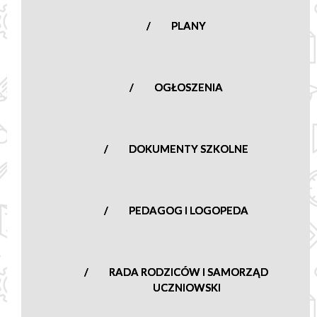
nowasucha@poczta.onet.pl
PLANY
OGŁOSZENIA
DOKUMENTY SZKOLNE
PEDAGOG I LOGOPEDA
RADA RODZICÓW I SAMORZĄD
UCZNIOWSKI