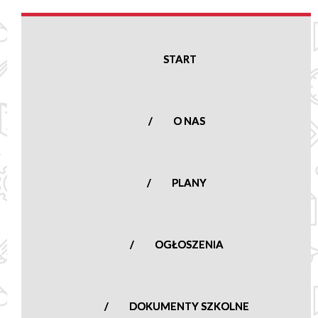
Podstawowa
w Nowej
Suchej
START
Nowa Sucha 16,
96-513 Nowa Sucha
woj. mazowieckie
O NAS
tel.:
(46) 861 23
50
nowasucha@poczta.onet.pl
PLANY
OGŁOSZENIA
DOKUMENTY SZKOLNE