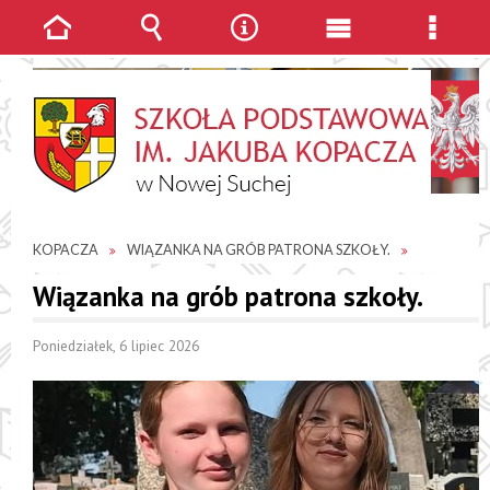
Strona
Wyszukiwarka
Narzędzia
Menu
Menu
główna
główne
szcze
JESTEŚ TUTAJ
AKTUALNOŚCI
SP IM. JAKUBA
KOPACZA
WIĄZANKA NA GRÓB PATRONA SZKOŁY.
Wiązanka na grób patrona szkoły.
Poniedziałek, 6 lipiec 2026